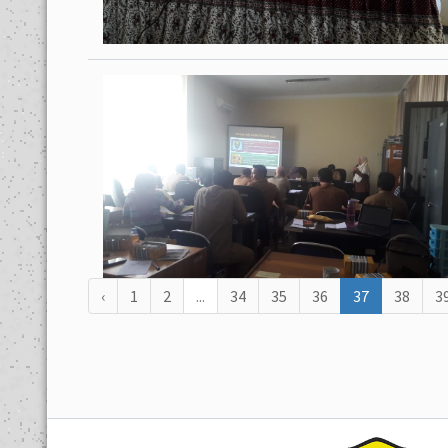
‹
1
2
...
34
35
36
37
38
3