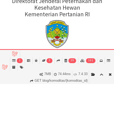
Direktorat Jenderal Peternakan dan
Kesehatan Hewan
Kementerian Pertanian RI
Kabupaten Tana Tidung
1
3
39
161
Kalimantan Utara
7MB
74.44ms
7.4.33
GET blog/komoditas/{komoditas_id}